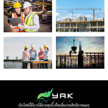
เว็บไซต์นี้มีการใช้งานคุกกี้ เพื่อเพิ่มประสิทธิภาพและ
DIGITAL MARKETING ที่ตอบโจทย์ธุรกิจคุณ